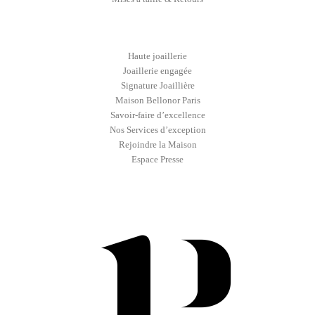
Haute joaillerie
Joaillerie engagée
Signature Joaillière
Maison Bellonor Paris
Savoir-faire d’excellence
Nos Services d’exception
Rejoindre la Maison
Espace Presse