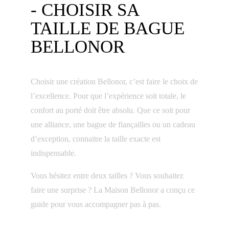
- CHOISIR SA
TAILLE DE BAGUE
BELLONOR
Choisir une création Bellonor, c’est faire le choix de
l’excellence. Pour que l’expérience soit totale, le
confort au porté doit être absolu. Que ce soit pour
une alliance, une bague de fiançailles ou un cadeau
d’exception, connaitre la taille exacte est
indispensable.
Vous hésitez entre deux tailles ? Vous souhaitez
faire une surprise ? La Maison Bellonor a conçu ce
guide pour vous accompagner pas à pas.