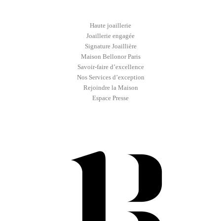
Haute joaillerie
Joaillerie engagée
Signature Joaillière
Maison Bellonor Paris
Savoir-faire d’excellence
Nos Services d’exception
Rejoindre la Maison
Espace Presse