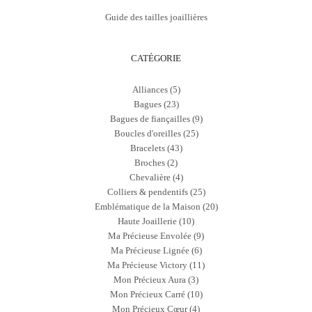
sur
Guide des tailles joaillières
la
page
du
produit
CATÉGORIE
Alliances
(5)
Bagues
(23)
Bagues de fiançailles
(9)
Boucles d'oreilles
(25)
Bracelets
(43)
Broches
(2)
Chevalière
(4)
Colliers & pendentifs
(25)
Emblématique de la Maison
(20)
Haute Joaillerie
(10)
Ma Précieuse Envolée
(9)
Ma Précieuse Lignée
(6)
Ma Précieuse Victory
(11)
Mon Précieux Aura
(3)
Mon Précieux Carré
(10)
Mon Précieux Cœur
(4)