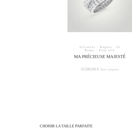
Alliances
/
Bagues
/
Or
Blanc
/
Pour elle
MA PRÉCIEUSE MAJESTÉ
31200,00
€
Taxes comprises
Ce
produit
a
plusieurs
variations.
Les
options
peuvent
être
CHOISIR LA TAILLE PARFAITE
choisies