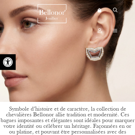
Recherche
Barre de boutique
Menu pri
Plus d’infos
CHEVALIÈRE
Ouvrir la barre d’outils
Symbole d’histoire et de caractère, la collection de
c
hevalières Bellonor
allie tradition et modernité. Ces
bagues imposantes et élégantes sont idéales pour marquer
votre identité ou célébrer un héritage. Façonnées en
or
ou
platine
, et pouvant être personnalisées avec des