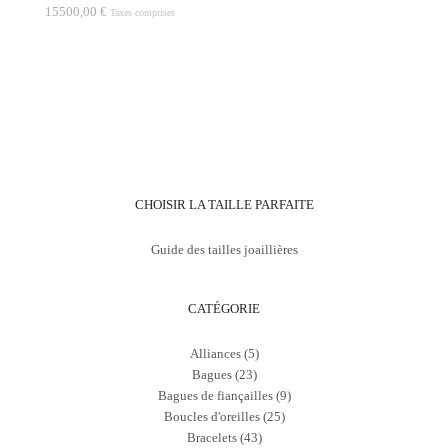
15500,00
€
Taxes comprises
Ce
produit
a
plusieurs
variations.
Les
options
peuvent
être
CHOISIR LA TAILLE PARFAITE
choisies
sur
Guide des tailles joaillières
la
page
du
produit
CATÉGORIE
Alliances
(5)
Bagues
(23)
Bagues de fiançailles
(9)
Boucles d'oreilles
(25)
Bracelets
(43)