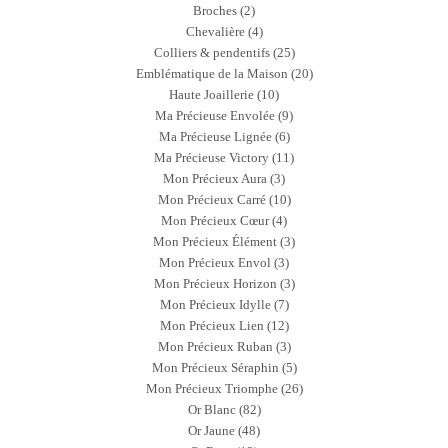
Broches
(2)
Chevalière
(4)
Colliers & pendentifs
(25)
Emblématique de la Maison
(20)
Haute Joaillerie
(10)
Ma Précieuse Envolée
(9)
Ma Précieuse Lignée
(6)
Ma Précieuse Victory
(11)
Mon Précieux Aura
(3)
Mon Précieux Carré
(10)
Mon Précieux Cœur
(4)
Mon Précieux Élément
(3)
Mon Précieux Envol
(3)
Mon Précieux Horizon
(3)
Mon Précieux Idylle
(7)
Mon Précieux Lien
(12)
Mon Précieux Ruban
(3)
Mon Précieux Séraphin
(5)
Mon Précieux Triomphe
(26)
Or Blanc
(82)
Or Jaune
(48)