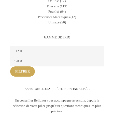
Or Rose
(12)
Pour elle
(119)
Pour lui
(64)
Précieuses Mécaniques
(12)
Unisexe
(56)
GAMME DE PRIX
Prix
min
Prix
max
FILTRER
ASSISTANCE JOAILLIÈRE PERSONNALISÉE
Un conseiller Bellonor vous accompagne avec soin, depuis la
sélection de votre pièce jusqu’aux questions techniques les plus
précises.