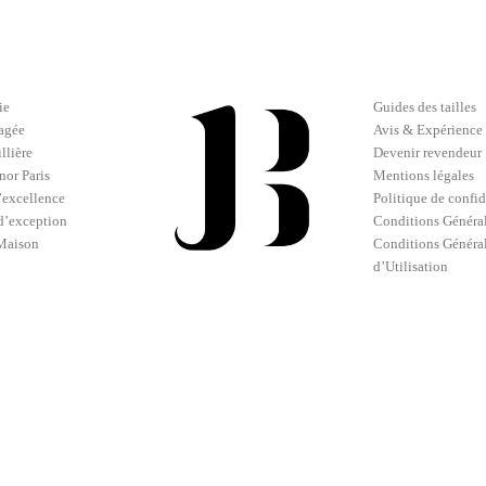
ie
Guides des tailles
gagée
Avis & Expérience 
llière
Devenir revendeur
or Paris
Mentions légales
d’excellence
Politique de confid
d’exception
Conditions Général
 Maison
Conditions Généra
d’Utilisation