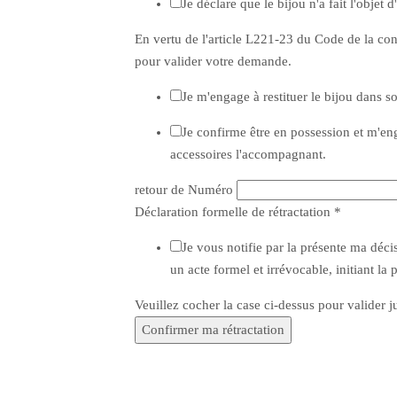
Je déclare que le bijou n'a fait l'objet
En vertu de l'article L221-23 du Code de la con
pour valider votre demande.
Je m'engage à restituer le bijou dans 
Je confirme être en possession et m'enga
accessoires l'accompagnant.
retour de Numéro
Déclaration formelle de rétractation
*
Je vous notifie par la présente ma décis
un acte formel et irrévocable, initiant 
Veuillez cocher la case ci-dessus pour valider
Confirmer ma rétractation