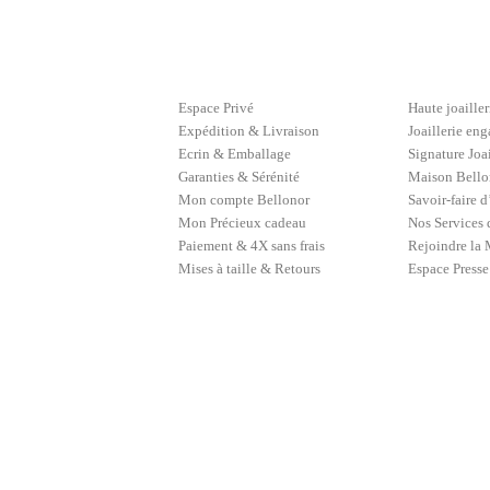
Espace Privé
Haute joailler
Expédition & Livraison
Joaillerie en
Ecrin & Emballage
Signature Joai
Garanties & Sérénité
Maison Bellon
Mon compte Bellonor
Savoir-faire 
Mon Précieux cadeau
Nos Services 
Paiement & 4X sans frais
Rejoindre la
Mises à taille & Retours
Espace Presse
LANGUAGE PREFERENCES