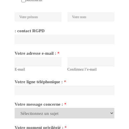
P
N
r
o
: contact RGPD
é
m
n
o
Votre adresse e-mail :
*
m
E-mail
Confirmez l’e-mail
Votre ligne téléphonique :
*
Votre message concerne :
*
Votre moment privilégié :
*