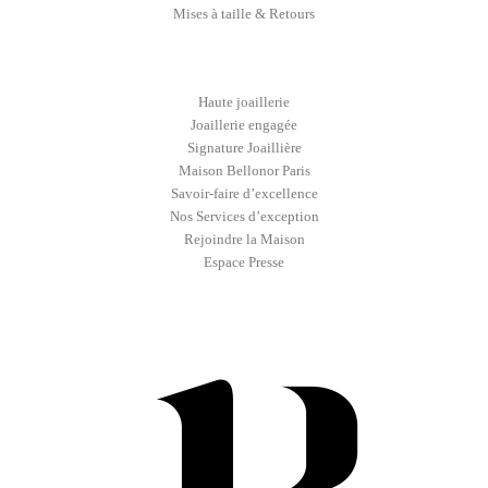
Mises à taille & Retours
Haute joaillerie
Joaillerie engagée
Signature Joaillière
Maison Bellonor Paris
Savoir-faire d’excellence
Nos Services d’exception
Rejoindre la Maison
Espace Presse