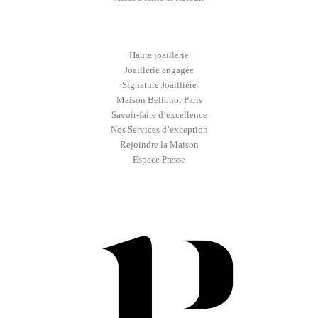
Haute joaillerie
Joaillerie engagée
Signature Joaillière
Maison Bellonor Paris
Savoir-faire d’excellence
Nos Services d’exception
Rejoindre la Maison
Espace Presse