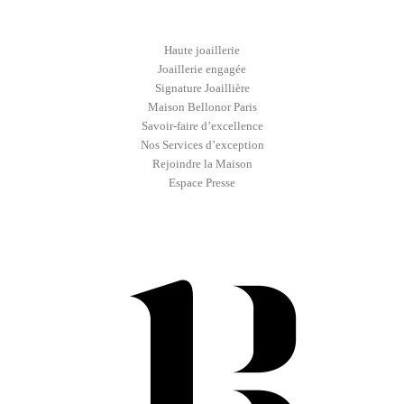
Haute joaillerie
Joaillerie engagée
Signature Joaillière
Maison Bellonor Paris
Savoir-faire d’excellence
Nos Services d’exception
Rejoindre la Maison
Espace Presse