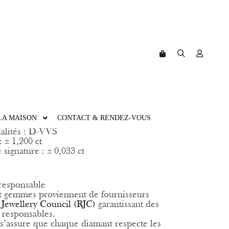
IEUSE LIGNÉE
Rechercher
Plus d’in
Barre de boutique
LA MAISON
CONTACT & RENDEZ-VOUS
alités : D-VVS
: ± 1,200 ct
signature : ± 0,033 ct
responsable
t gemmes proviennent de fournisseurs
 Jewellery Council (RJC)
garantissant des
t responsables.
s’assure que chaque diamant respecte les