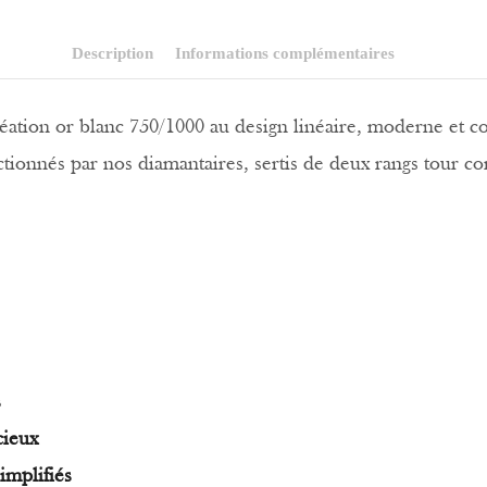
Description
Informations complémentaires
réation or blanc 750/1000 au design linéaire, moderne et 
ionnés par nos diamantaires, sertis de deux rangs tour com
s
cieux
implifiés