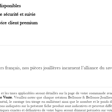
disponibles
e sécurité et suivie
vice client premium
s français, nos pièces joaillères incarnent l’alliance du savo
ls et les taxes applicables seront détaillés sur la page de votre commande ava
de Vente
.
Veuillez noter que chaque création Bellonor & Bellonor Joaillier
u métal, le caratage (ou titrage en millième) ainsi que le nombre et le poids
ions indiquées sur la présente fiche produit sont indicatives et peuvent diff
stiques exactes et définitives de votre bijou seront dûment précisées sur votre