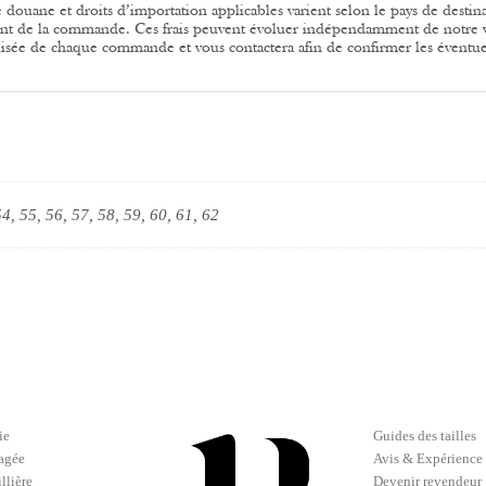
e douane et droits d’importation applicables varient selon le pays de destina
t de la commande. Ces frais peuvent évoluer indépendamment de notre 
isée de chaque commande et vous contactera afin de confirmer les éventuels
54, 55, 56, 57, 58, 59, 60, 61, 62
ie
Guides des tailles
gagée
Avis & Expérience 
llière
Devenir revendeur