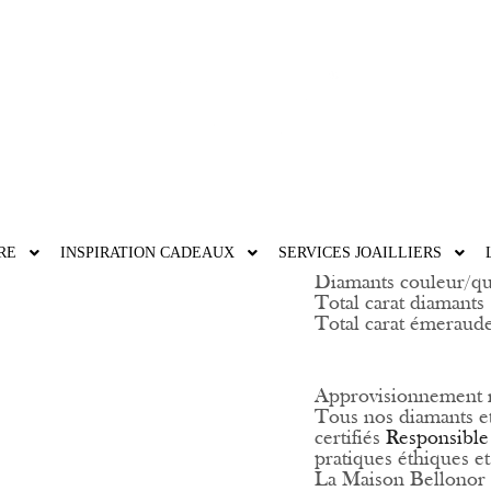
MA PRÉC
4950,00
€
Taxes comprises
RE
INSPIRATION CADEAUX
SERVICES JOAILLIERS
Or Blanc 750/1000
Diamants couleur/qu
Total carat diamants 
Total carat émeraude 
Approvisionnement 
Tous nos diamants e
certifiés
Responsible
pratiques éthiques e
La Maison Bellonor 