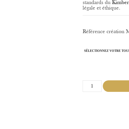
standards du
Kimber
légale et éthique.
Référence création
SÉLECTIONNEZ VOTRE TOU
quantité
de
Ma
Précieuse
Lignée