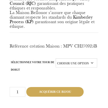
Council (RJC)
garantissant des pratiques
éthiques et responsables.
La Maison Bellonor s’assure que chaque
diamant respecte les standards du
Kimberley
Process (KP)
garantissant son origine légale et
éthique.
Référence création Maison : MPV CH270925B
SÉLECTIONNEZ VOTRE TOUR DE
DOIGT
quantité
ACQUÉRIR CE BIJOU
de
Chevalière
Victory