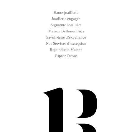
Haute joaillerie
Joaillerie engagée
Signature Joaillière
Maison Bellonor Paris
Savoir-faire d’excellence
Nos Services d’exception
Rejoindre la Maison
Espace Presse