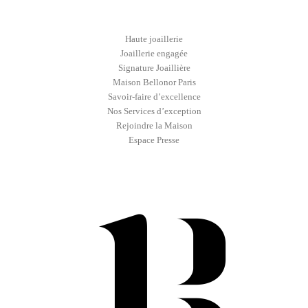
Haute joaillerie
Joaillerie engagée
Signature Joaillière
Maison Bellonor Paris
Savoir-faire d’excellence
Nos Services d’exception
Rejoindre la Maison
Espace Presse