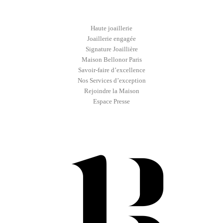
Haute joaillerie
Joaillerie engagée
Signature Joaillière
Maison Bellonor Paris
Savoir-faire d’excellence
Nos Services d’exception
Rejoindre la Maison
Espace Presse