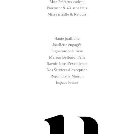
Mon Précieux cadeau
Paiement & 4X sans frais
Mises à taille & Retours
Haute joaillerie
Joaillerie engagée
Signature Joaillière
Maison Bellonor Paris
Savoir-faire d’excellence
Nos Services d’exception
Rejoindre la Maison
Espace Presse