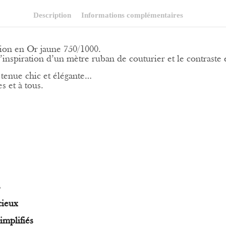
Description
Informations complémentaires
ion en Or jaune 750/1000.
’inspiration d’un mètre ruban de couturier et le contraste 
 tenue chic et élégante…
s et à tous.
s
cieux
implifiés