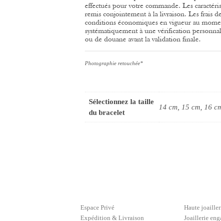
effectués pour votre commande.
Les caractéri
remis conjointement à la livraison.
Les frais d
conditions économiques en vigueur au momen
systématiquement à une vérification personnal
ou de douane avant la validation finale.
Photographie retouchée*
Sélectionnez la taille
14 cm, 15 cm, 16 c
du bracelet
Espace Privé
Haute joailler
Expédition & Livraison
Joaillerie en