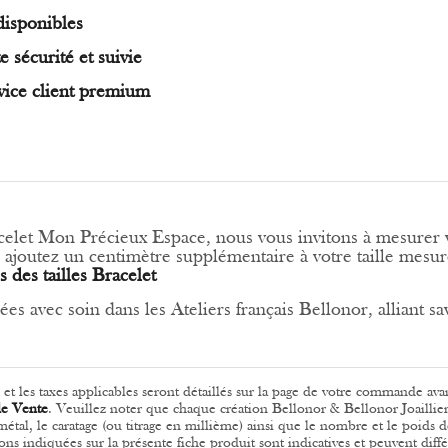
disponibles
e sécurité et suivie
vice client premium
racelet Mon Précieux Espace, nous vous invitons à mesurer 
, ajoutez un centimètre supplémentaire à votre taille mesur
 des tailles Bracelet
ées avec soin dans les Ateliers français Bellonor, alliant sav
ls et les taxes applicables seront détaillés sur la page de votre commande ava
de Vente
.
Veuillez noter que chaque création Bellonor & Bellonor Joaillier
u métal, le caratage (ou titrage en millième) ainsi que le nombre et le poids
ions indiquées sur la présente fiche produit sont indicatives et peuvent diff