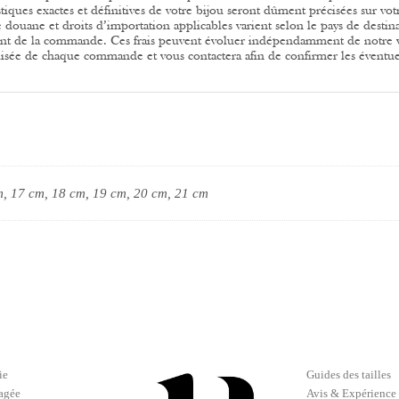
stiques exactes et définitives de votre bijou seront dûment précisées sur votre
e douane et droits d’importation applicables varient selon le pays de destina
t de la commande. Ces frais peuvent évoluer indépendamment de notre 
isée de chaque commande et vous contactera afin de confirmer les éventuels
m, 17 cm, 18 cm, 19 cm, 20 cm, 21 cm
ie
Guides des tailles
gagée
Avis & Expérience 