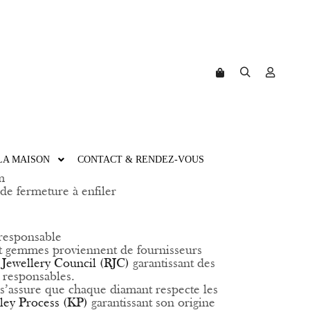
ÉCIEUX RUBAN
Rechercher
Plus d’in
Barre de boutique
LA MAISON
CONTACT & RENDEZ-VOUS
m
de fermeture à enfiler
responsable
t gemmes proviennent de fournisseurs
 Jewellery Council (RJC)
garantissant des
t responsables.
s’assure que chaque diamant respecte les
ley Process (KP)
garantissant son origine