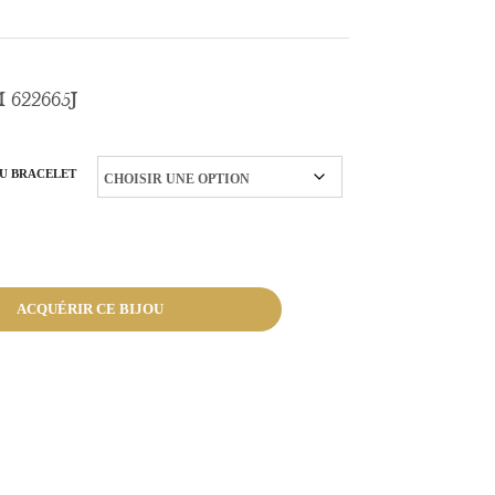
 622665J
DU BRACELET
ACQUÉRIR CE BIJOU