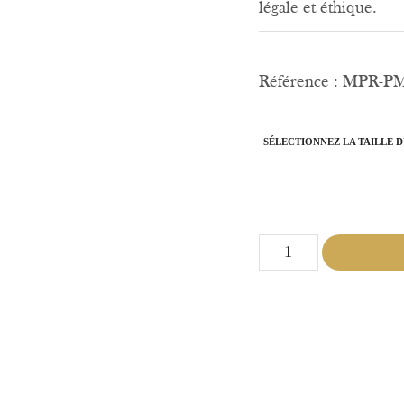
légale et éthique.
Référence : MPR-PM
SÉLECTIONNEZ LA TAILLE 
quantité
de
Mon
Précieux
Ruban