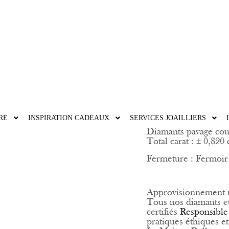
MA PRÉC
5750,00
€
Taxes comprises
RE
INSPIRATION CADEAUX
SERVICES JOAILLIERS
Or Jaune 750/1000
Diamants pavage cou
Total carat : ± 0,820 
Fermeture : Fermoir
Approvisionnement 
Tous nos diamants e
certifiés
Responsible
pratiques éthiques e