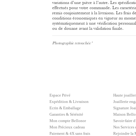
variations d’une pièce à l’autre.
Les spécificat
effectués pour votre commande.
Les caractéri
remis conjointement à la livraison.
Les frais d
conditions économiques en vigueur au momen
systématiquement à une vérification personnal
ou de douane avant la validation finale.
Photographie retouchée*
Espace Privé
Haute joailler
Expédition & Livraison
Joaillerie en
Ecrin & Emballage
Signature Joai
Garanties & Sérénité
Maison Bellon
Mon compte Bellonor
Savoir-faire 
Mon Précieux cadeau
Nos Services 
Paiement & 4X sans frais
Rejoindre la