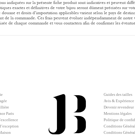
ions indiquées sur la présente fiche produit sont indicatives et peuvent diff
stiques exactes et définitives de votre bijou seront dûment précisées sur votre
e douane et droits d’importation applicables varient selon le pays de destina
t de la commande. Ces frais peuvent évoluer indépendamment de notre 
isée de chaque commande et vous contactera afin de confirmer les éventuels
ie
Guides des tailles
gagée
Avis & Expérience 
llière
Devenir revendeur
or Paris
Mentions légales
d’excellence
Politique de confid
d’exception
Conditions Général
 Maison
Conditions Généra