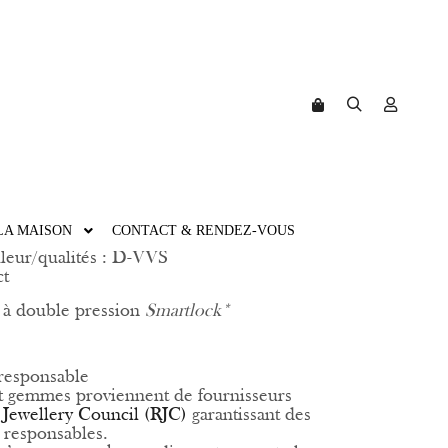
IEUSE ENVOLÉE
Rechercher
Plus d’in
Barre de boutique
LA MAISON
CONTACT & RENDEZ-VOUS
leur/qualités : D-VVS
ct
 à double pression
Smartlock*
responsable
t gemmes proviennent de fournisseurs
 Jewellery Council (RJC)
garantissant des
t responsables.