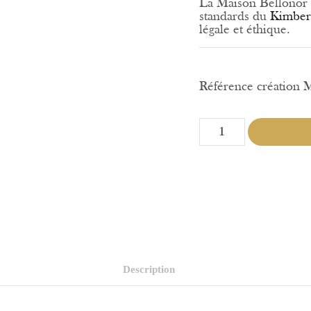
La Maison Bellonor 
standards du
Kimber
légale et éthique.
Référence création
quantité
de
Ma
Précieuse
Envolée
Description