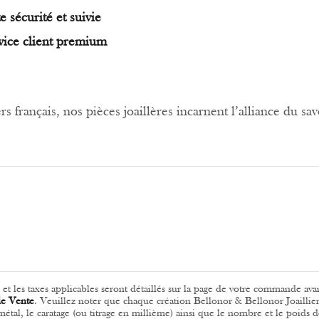
e sécurité et suivie
vice client premium
s français, nos pièces joaillères incarnent l’alliance du savo
ls et les taxes applicables seront détaillés sur la page de votre commande ava
de Vente
.
Veuillez noter que chaque création Bellonor & Bellonor Joaillier
u métal, le caratage (ou titrage en millième) ainsi que le nombre et le poids